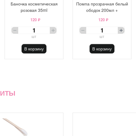
Баночка косметическая
Помпа прозрачная белый
розовая 35ml
ободок 200мл +
120 ₽
120 ₽
шт
шт
В корзину
В корзину
ХИТЫ