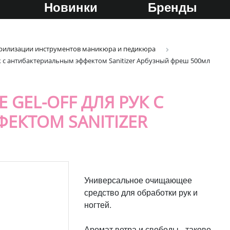
Новинки
Бренды
терилизации инструментов маникюра и педикюра
к с антибактериальным эффектом Sanitizer Арбузный фреш 500мл
GEL-OFF ДЛЯ РУК С
ЕКТОМ SANITIZER
Универсальное очищающее
средство для обработки рук и
ногтей.
Аромат ветра и свободы - таково