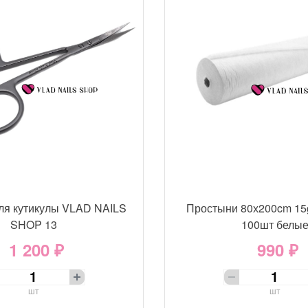
ля кутикулы VLAD NAILS
Простыни 80х200cm 15
SHOP 13
100шт белы
1 200 ₽
990 ₽
шт
шт