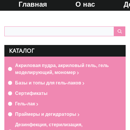
Главная
О нас
Д
КАТАЛОГ
Акриловая пудра, акриловый гель, гель
моделирующий, мономер
Базы и топы для гель-лаков
Сертификаты
Гель-лак
Праймеры и дегидраторы
Дезинфекция, стерилизация,