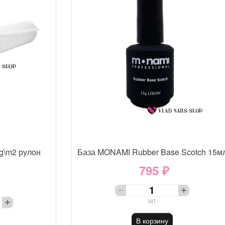
g\m2 рулон
База MONAMI Rubber Base Scotch 15м
е
795 ₽
шт
В корзину