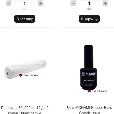
шт
шт
В корзину
В корзину
Простыни 80х200cm 15g\m2
База MONAMI Rubber Base
рулон 100шт белые
Scotch 15мл