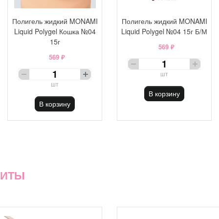
Полигель жидкий MONAMI
Полигель жидкий MONAMI
Liquid Polygel Кошка №04
Liquid Polygel №04 15г Б/М
15г
569 ₽
569 ₽
шт
шт
В корзину
В корзину
ХИТЫ