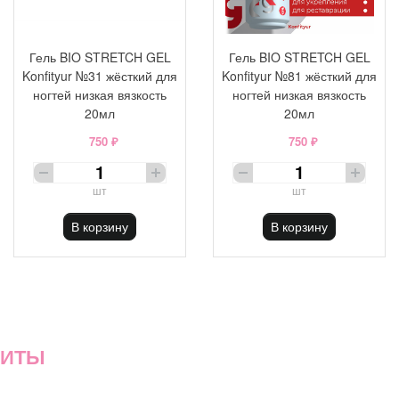
Гель BIO STRETCH GEL
Гель BIO STRETCH GEL
Konfityur №31 жёсткий для
Konfityur №81 жёсткий для
ногтей низкая вязкость
ногтей низкая вязкость
20мл
20мл
750 ₽
750 ₽
шт
шт
В корзину
В корзину
ХИТЫ