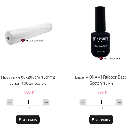
Простыни 80х200cm 15g\m2
База MONAMI Rubber Base
рулон 100шт белые
Scotch 15мл
990 ₽
795 ₽
шт
шт
В корзину
В корзину