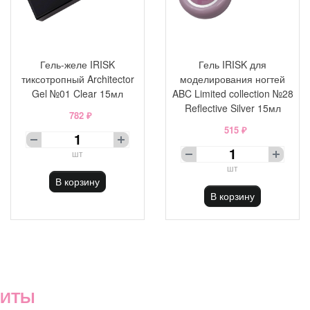
Гель-желе IRISK
Гель IRISK для
тиксотропный Architector
моделирования ногтей
Gel №01 Clear 15мл
ABC Limited collection №28
Reflective Silver 15мл
782 ₽
515 ₽
шт
шт
В корзину
В корзину
ХИТЫ