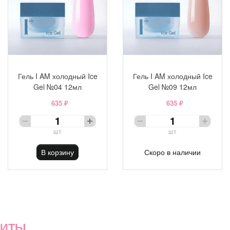
Гель I AM холодный Ice
Гель I AM холодный Ice
Gel №04 12мл
Gel №09 12мл
635 ₽
635 ₽
шт
шт
В корзину
Скоро в наличии
ХИТЫ