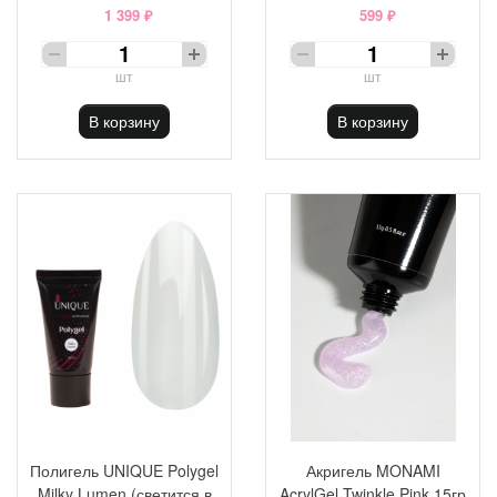
1 399 ₽
599 ₽
шт
шт
В корзину
В корзину
Полигель UNIQUE Polygel
Акригель MONAMI
Milky Lumen (светится в
AcrylGel Twinkle Pink 15гр