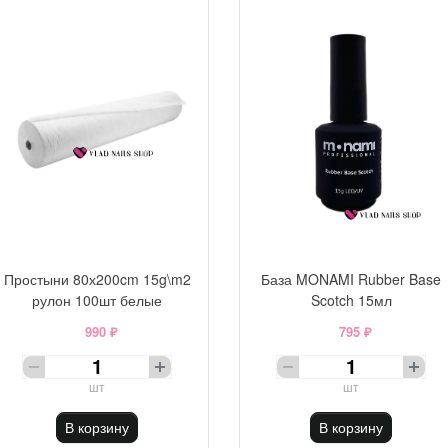
Простыни 80х200cm 15g\m2
База MONAMI Rubber Base
рулон 100шт белые
Scotch 15мл
990 ₽
795 ₽
шт
шт
В корзину
В корзину