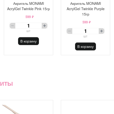
Акригель MONAMI
Акригель MONAMI
AcrylGel Twinkle Pink 15гр
AcrylGel Twinkle Purple
15гр
599 ₽
599 ₽
шт
шт
В корзину
В корзину
ХИТЫ