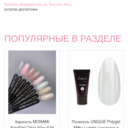
Толстого (Владивосток, ул. Толстого 40а )
остаток:
достаточно
ПОПУЛЯРНЫЕ В РАЗДЕЛЕ
Акригель MONAMI
Полигель UNIQUE Polygel
AcrylGel Clear 60гр Б/М
Milky Lumen (светится в